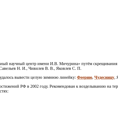
ый научный центр имени И.В. Мичурина» путём скрещивания Та
авельев Н. И., Чивилев В. В., Яковлев С. П.
удалось вывести целую зимнюю линейку:
Феерию
,
Чудесницу
,
остижений РФ в 2002 году. Рекомендован к возделыванию на т
стях: