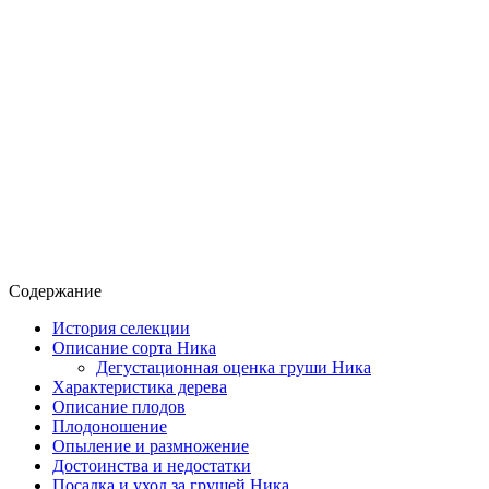
Содержание
История селекции
Описание сорта Ника
Дегустационная оценка груши Ника
Характеристика дерева
Описание плодов
Плодоношение
Опыление и размножение
Достоинства и недостатки
Посадка и уход за грушей Ника