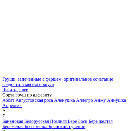
Груши, запеченные с фаршем: оригинальное сочетание
сладости и мясного вкуса
Читать далее
Сорта груш по алфавиту
Аббат
Августовская роса
Аленушка
Аллегро
Анжу
Аннушка
Апрелька
А
7
Банановая
Белорусская Поздняя
Бере Боск
Бере желтая
Береженая
Бессемянка
Брянский сувенир