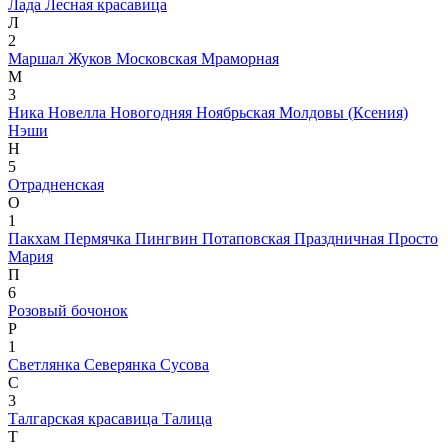
Лада
Лесная красавица
Л
2
Маршал Жуков
Московская
Мраморная
М
3
Ника
Новелла
Новогодняя
Ноябрьская Молдовы (Ксения)
Нэши
Н
5
Отрадненская
О
1
Пакхам
Пермячка
Пингвин
Потаповская
Праздничная
Просто
Мария
П
6
Розовый бочонок
Р
1
Светлянка
Северянка
Сусова
С
3
Талгарская красавица
Талица
Т