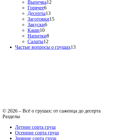
Выпечка
12
Горячее
6
Десерты
13
Заготовки
15
Закуски
6
Каши
10
Напитки
8
Салаты
12
Частые вопросы о грушах
13
© 2026 – Всё о грушах: от саженца до десерта
Разделы
Летние сорта груш
Осенние сорта груш
Зимние сорта груш