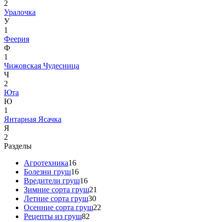
2
Уралочка
У
1
Феерия
Ф
1
Чижовская
Чудесница
Ч
2
Юта
Ю
1
Янтарная
Ясачка
Я
2
Разделы
Агротехника
16
Болезни груш
16
Вредители груш
16
Зимние сорта груш
21
Летние сорта груш
30
Осенние сорта груш
22
Рецепты из груш
82