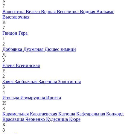
Б
7
Валентина
Велеса
Верная
Веселинка
Видная
Вильямс
Выставочная
В
7
Гвидон
Гера
Г
2
Добрянка
Духмяная
Дюшес зимний
Д
3
Елена
Есенинская
Е
2
Завея
Заоблачная
Заречная
Золотистая
З
4
Изольда
Изумрудная
Ириста
И
3
Карамельная
Каратаевская
Катюша
Кафедральная
Конкорд
Красавица Черненко
Кудесница
Кюре
К
8