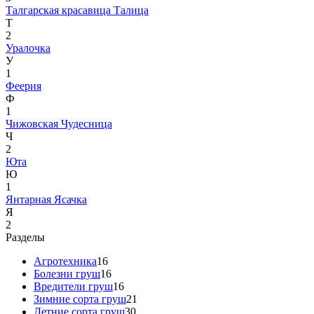
Талгарская красавица
Талица
Т
2
Уралочка
У
1
Феерия
Ф
1
Чижовская
Чудесница
Ч
2
Юта
Ю
1
Янтарная
Ясачка
Я
2
Разделы
Агротехника
16
Болезни груш
16
Вредители груш
16
Зимние сорта груш
21
Летние сорта груш
30