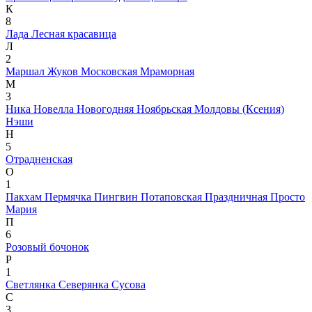
К
8
Лада
Лесная красавица
Л
2
Маршал Жуков
Московская
Мраморная
М
3
Ника
Новелла
Новогодняя
Ноябрьская Молдовы (Ксения)
Нэши
Н
5
Отрадненская
О
1
Пакхам
Пермячка
Пингвин
Потаповская
Праздничная
Просто
Мария
П
6
Розовый бочонок
Р
1
Светлянка
Северянка
Сусова
С
3