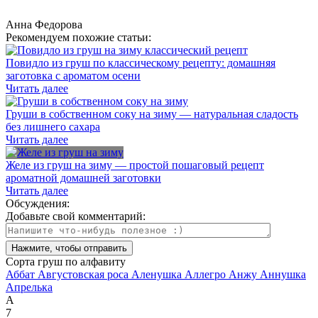
Анна Федорова
Рекомендуем похожие статьи:
Повидло из груш по классическому рецепту: домашняя
заготовка с ароматом осени
Читать далее
Груши в собственном соку на зиму — натуральная сладость
без лишнего сахара
Читать далее
Желе из груш на зиму — простой пошаговый рецепт
ароматной домашней заготовки
Читать далее
Обсуждения:
Добавьте свой комментарий:
Сорта груш по алфавиту
Аббат
Августовская роса
Аленушка
Аллегро
Анжу
Аннушка
Апрелька
А
7