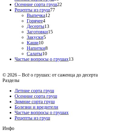
Осенние сорта груш
22
Рецепты из груш
77
Выпечка
12
Горячее
4
Десерты
13
Заготовки
15
Закуски
5
Каши
10
Напитки
8
Салаты
10
Частые вопросы о грушах
13
© 2026 – Всё о грушах: от саженца до десерта
Разделы
Летние сорта груш
Осенние сорта груш
Зимние сорта груш
Болезни и вредители
Частые вопросы о грушах
Рецепты из груш
Инфо