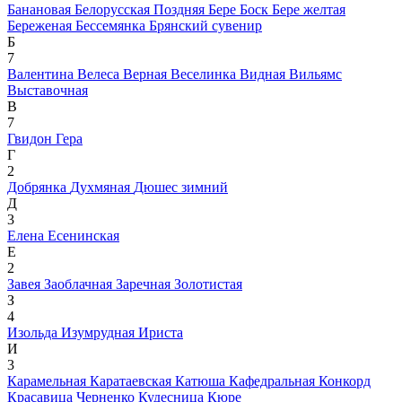
Банановая
Белорусская Поздняя
Бере Боск
Бере желтая
Береженая
Бессемянка
Брянский сувенир
Б
7
Валентина
Велеса
Верная
Веселинка
Видная
Вильямс
Выставочная
В
7
Гвидон
Гера
Г
2
Добрянка
Духмяная
Дюшес зимний
Д
3
Елена
Есенинская
Е
2
Завея
Заоблачная
Заречная
Золотистая
З
4
Изольда
Изумрудная
Ириста
И
3
Карамельная
Каратаевская
Катюша
Кафедральная
Конкорд
Красавица Черненко
Кудесница
Кюре