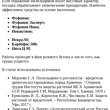
Если поражение пилильщиком носит массовый характер,
посадки обрабатывают химическими препаратами. Наиболее
эффективны средства на основе малатиона:
Фуфанон;
Фуфанон Эксперт;
Фуфанон Нова;
Новактион;
Искра-М;
Карбофос-500;
Инта-Ц-М.
Работы проводят в фазе розового бутона и после того, как
груши отцветут.
В статье использованы источники:
Мирзоян С.А. Пилильщики и рогохвосты - вредители
древесно-кустарниковых пород Армении. / Сборник
трудов Института защиты растений МСХ Армянской
ССР. Редакцией Г.М. Марджанян. Том 1. Ереван: 1970 г.
Ермолаева И. Л., Корнилов В.И., Чистякова Е.И. Защита
растений от вредителей. – Республика Башкортостан,
Уфа: 2017 г.
Давидьян Г.Э. Проект «Агроэкологический атлас России