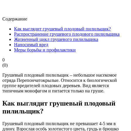
Содержание
Как выглядит грушевый плодовый пилильщик?
Распространение грушевого плодового пилильщика
Жизненный цикл грушевого пилильщика
Наносимый вред
Меры борьбы и профилактики
0
(
0
)
Грушевый плодовый пилильщик – небольшое насекомое
отряда Перепончатокрылые. Относится к биологической
группе вредителей плодовых деревьев. Вид является
типичным монофагом и питается только на груше.
Как выглядит грушевый плодовый
пилильщик?
Грушевый плодовый пилильщик не превышает 4-5 мм в
длину. Взрослая особь золотистого цвета, грудь и брюшко