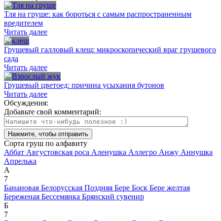
Тля на груше: как бороться с самым распространенным
вредителем
Читать далее
Грушевый галловый клещ: микроскопический враг грушевого
сада
Читать далее
Грушевый цветоед: причина усыхания бутонов
Читать далее
Обсуждения:
Добавьте свой комментарий:
Сорта груш по алфавиту
Аббат
Августовская роса
Аленушка
Аллегро
Анжу
Аннушка
Апрелька
А
7
Банановая
Белорусская Поздняя
Бере Боск
Бере желтая
Береженая
Бессемянка
Брянский сувенир
Б
7