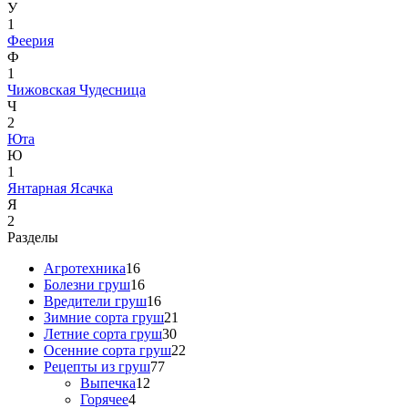
У
1
Феерия
Ф
1
Чижовская
Чудесница
Ч
2
Юта
Ю
1
Янтарная
Ясачка
Я
2
Разделы
Агротехника
16
Болезни груш
16
Вредители груш
16
Зимние сорта груш
21
Летние сорта груш
30
Осенние сорта груш
22
Рецепты из груш
77
Выпечка
12
Горячее
4