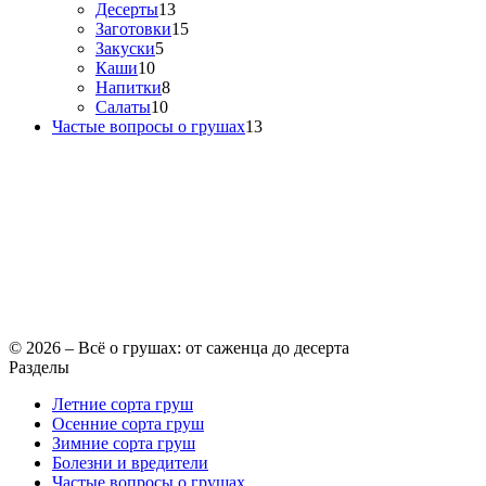
Десерты
13
Заготовки
15
Закуски
5
Каши
10
Напитки
8
Салаты
10
Частые вопросы о грушах
13
© 2026 – Всё о грушах: от саженца до десерта
Разделы
Летние сорта груш
Осенние сорта груш
Зимние сорта груш
Болезни и вредители
Частые вопросы о грушах