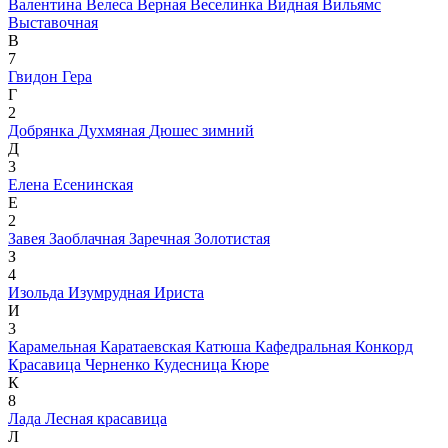
Валентина
Велеса
Верная
Веселинка
Видная
Вильямс
Выставочная
В
7
Гвидон
Гера
Г
2
Добрянка
Духмяная
Дюшес зимний
Д
3
Елена
Есенинская
Е
2
Завея
Заоблачная
Заречная
Золотистая
З
4
Изольда
Изумрудная
Ириста
И
3
Карамельная
Каратаевская
Катюша
Кафедральная
Конкорд
Красавица Черненко
Кудесница
Кюре
К
8
Лада
Лесная красавица
Л