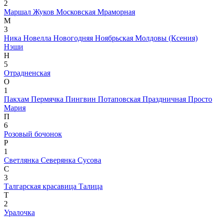
2
Маршал Жуков
Московская
Мраморная
М
3
Ника
Новелла
Новогодняя
Ноябрьская Молдовы (Ксения)
Нэши
Н
5
Отрадненская
О
1
Пакхам
Пермячка
Пингвин
Потаповская
Праздничная
Просто
Мария
П
6
Розовый бочонок
Р
1
Светлянка
Северянка
Сусова
С
3
Талгарская красавица
Талица
Т
2
Уралочка