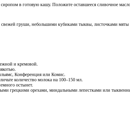
сиропом в готовую кашу. Положите оставшееся сливочное масло
 свежей груши, небольшими кубиками тыквы, листочками мяты 
нежной и кремовой.
мякотью.
ильямс, Конференция или Комис.
личьте количество молока на 100–150 мл.
немного остынет.
нными грецкими орехами, миндальными лепестками или тыквенн