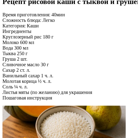
Рецепт рисовой каши с тыквой и груше
Время приготовления:
40мин
Сложность блюда:
Легко
Категория:
Каши
Ингредиенты
Круглозерный рис
180 г
Молоко
600 мл
Вода
300 мл
Тыква
250 г
Груша
2 шт.
Сливочное масло
30 г
Сахар
2 ст. л.
Ванильный сахар
1 ч. л.
Молотая корица
½ ч. л.
Соль
¼ ч. л.
Листья мяты (по желанию)
для украшения
Пошаговая инструкция