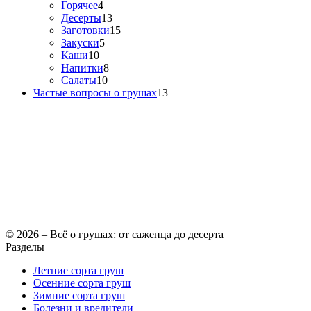
Горячее
4
Десерты
13
Заготовки
15
Закуски
5
Каши
10
Напитки
8
Салаты
10
Частые вопросы о грушах
13
© 2026 – Всё о грушах: от саженца до десерта
Разделы
Летние сорта груш
Осенние сорта груш
Зимние сорта груш
Болезни и вредители