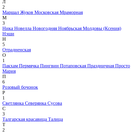
Л
2
Маршал Жуков
Московская
Мраморная
М
3
Ника
Новелла
Новогодняя
Ноябрьская Молдовы (Ксения)
Нэши
Н
5
Отрадненская
О
1
Пакхам
Пермячка
Пингвин
Потаповская
Праздничная
Просто
Мария
П
6
Розовый бочонок
Р
1
Светлянка
Северянка
Сусова
С
3
Талгарская красавица
Талица
Т
2