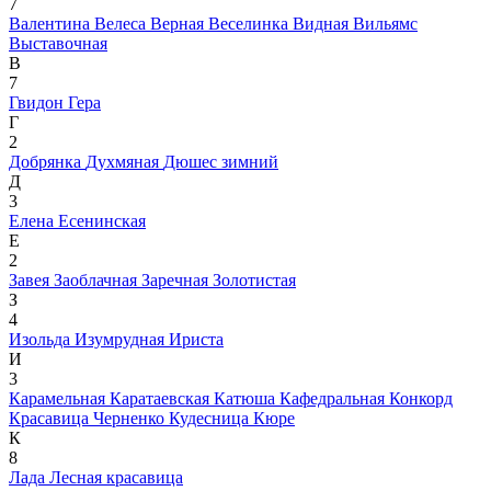
7
Валентина
Велеса
Верная
Веселинка
Видная
Вильямс
Выставочная
В
7
Гвидон
Гера
Г
2
Добрянка
Духмяная
Дюшес зимний
Д
3
Елена
Есенинская
Е
2
Завея
Заоблачная
Заречная
Золотистая
З
4
Изольда
Изумрудная
Ириста
И
3
Карамельная
Каратаевская
Катюша
Кафедральная
Конкорд
Красавица Черненко
Кудесница
Кюре
К
8
Лада
Лесная красавица