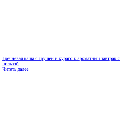
Гречневая каша с грушей и курагой: ароматный завтрак с
пользой
Читать далее