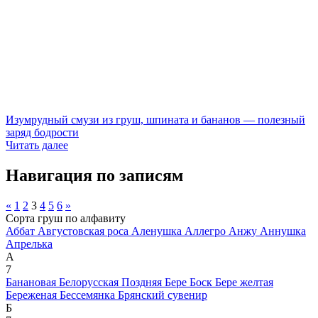
Изумрудный смузи из груш, шпината и бананов — полезный
заряд бодрости
Читать далее
Навигация по записям
«
1
2
3
4
5
6
»
Сорта груш по алфавиту
Аббат
Августовская роса
Аленушка
Аллегро
Анжу
Аннушка
Апрелька
А
7
Банановая
Белорусская Поздняя
Бере Боск
Бере желтая
Береженая
Бессемянка
Брянский сувенир
Б