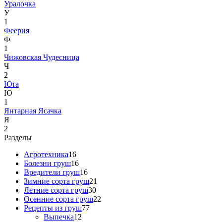
Уралочка
У
1
Феерия
Ф
1
Чижовская
Чудесница
Ч
2
Юта
Ю
1
Янтарная
Ясачка
Я
2
Разделы
Агротехника
16
Болезни груш
16
Вредители груш
16
Зимние сорта груш
21
Летние сорта груш
30
Осенние сорта груш
22
Рецепты из груш
77
Выпечка
12