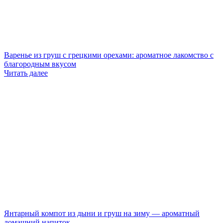
Варенье из груш с грецкими орехами: ароматное лакомство с
благородным вкусом
Читать далее
Янтарный компот из дыни и груш на зиму — ароматный
домашний напиток